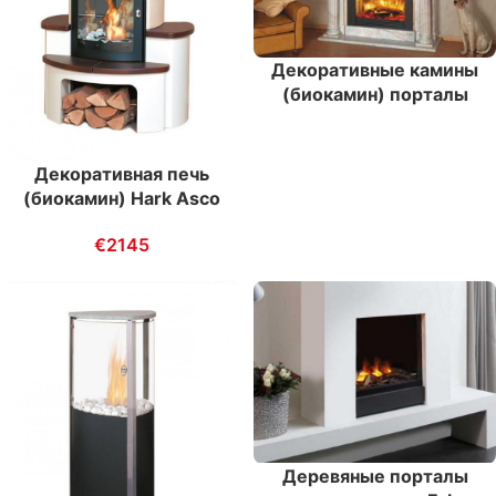
Декоративные камины
(биокамин) порталы
электрокаминов
Versailles E
Декоративная печь
(биокамин) Hark Asco
34 K
€
2145
Деревяные порталы