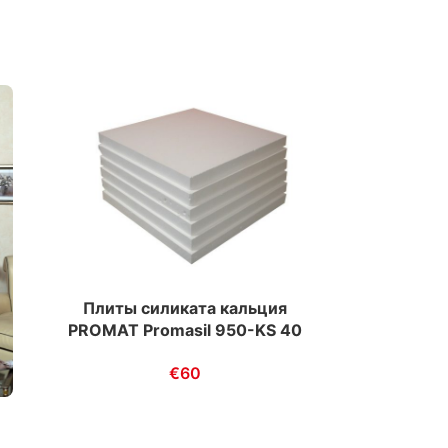
Плиты силиката кальция
PROMAT Promasil 950-KS 40
мм. (промат промасил)
€
60