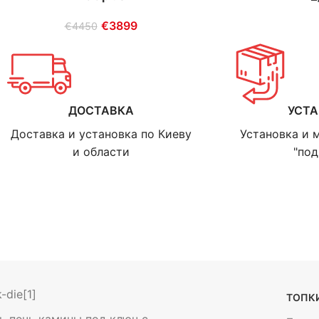
€
3899
€
4450
ДОСТАВКА
УСТ
Доставка и установка по Киеву
Установка и 
и области
"под
ТОПКИ
ь печь камины под ключ с