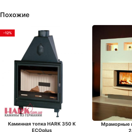
Похожие
-12%
Каминная топка HARK 350 K
Мраморные 
ECOplus
2