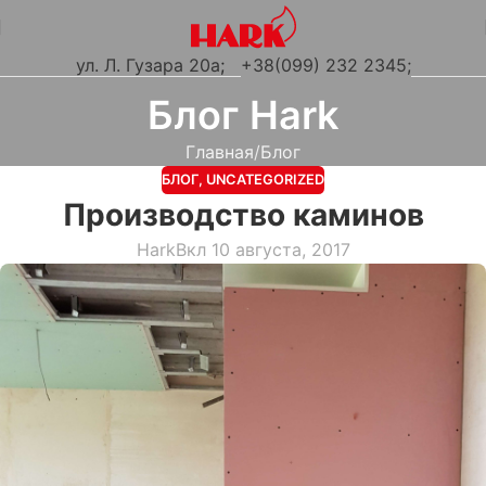
ул. Л. Гузара 20а
;
+38(099) 232 2345;
Блог Hark
Главная
Блог
БЛОГ
,
UNCATEGORIZED
Производство каминов
Hark
Вкл 10 августа, 2017