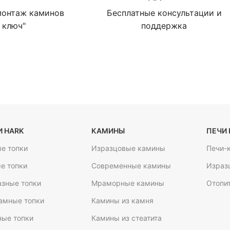
монтаж каминов
Бесплатные консультации и
 ключ"
поддержка
 HARK
КАМИНЫ
ПЕЧИ 
е топки
Изразцовые камины
Печи-
е топки
Современные камины
Израз
азные топки
Мраморные камины
Отопи
амные топки
Камины из камня
ные топки
Камины из стеатита