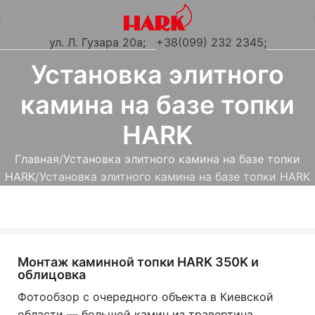
ул. Л. Гузара 20а
;
+38(099) 232 2345;
Установка элитного
камина на базе топки
HARK
Главная
Установка элитного камина на базе топки
HARK
Установка элитного камина на базе топки HARK
Монтаж каминной топки HARK 350K и
облицовка
Фотообзор с очередного объекта в Киевской
области — большой камин из травертина,