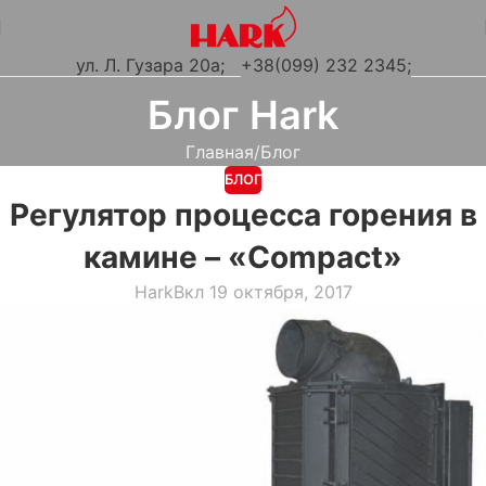
ул. Л. Гузара 20а
;
+38(099) 232 2345;
Блог Hark
Главная
Блог
БЛОГ
Регулятор процесса горения в
камине – «Compact»
Hark
Вкл 19 октября, 2017