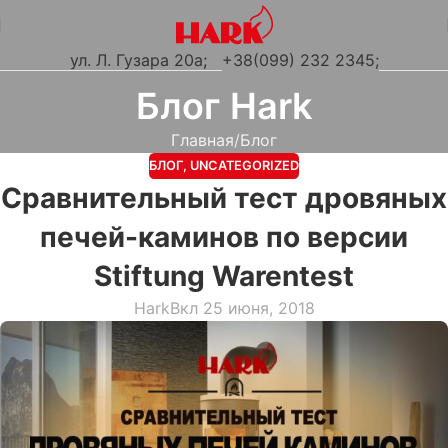
ул. Л. Гузара 20а
;
+38(099) 232 2345;
Блог Hark
Главная
Блог
БЛОГ
,
UNCATEGORIZED
Сравнительный тест дровяных
печей-каминов по версии
Stiftung Warentest
Hark
Вкл 25 июня, 2018