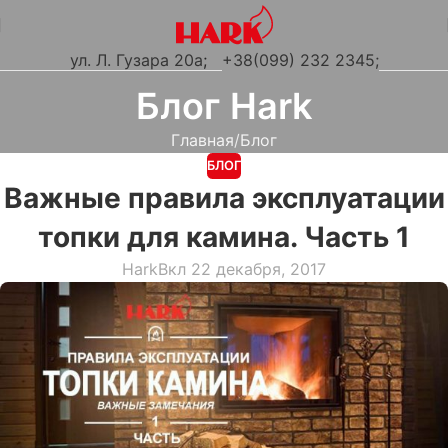
ул. Л. Гузара 20а
;
+38(099) 232 2345;
Блог Hark
Главная
Блог
БЛОГ
Важные правила эксплуатации
топки для камина. Часть 1
Hark
Вкл 22 декабря, 2017