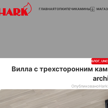
ГЛАВНАЯ
ТОПКИ
ПЕЧИ
КАМИНЫ
МАГА
БЛОГ
,
UNC
Вилла с трехсторонним кам
arch
Опубликовано
Hark