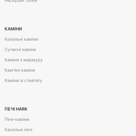
Наскрізні топки
КАМІНИ
Кахельні каміни
Сучасні каміни
Каміни з мармуру
Кам'яні каміни
Каміни зі стеатиту
ПЕЧІ HARK
Печі-каміни
Кахельні печі