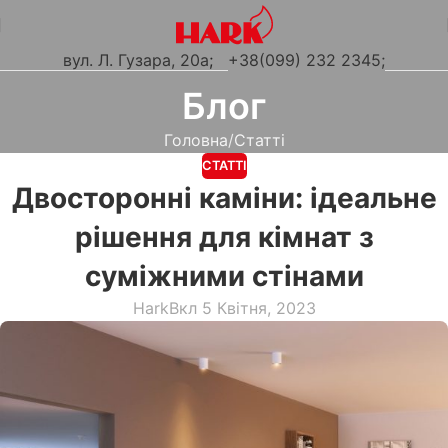
вул. Л. Гузара, 20а
;
+38(099) 232 2345;
Блог
Головна
Статті
СТАТТІ
Двосторонні каміни: ідеальне
рішення для кімнат з
суміжними стінами
Hark
Вкл 5 Квітня, 2023