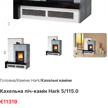
Клацніть, щоб збільшити
Головна
Каміни Hark
Кахельні каміни
Кахельна піч-камін Hark 5/115.0
€
11319