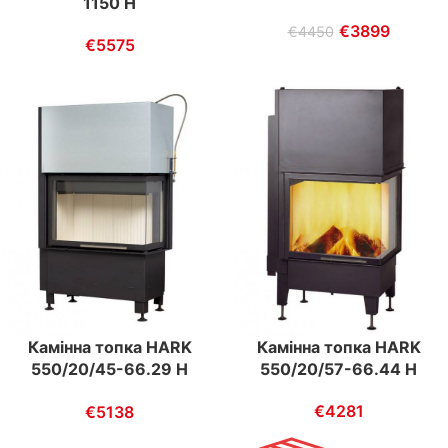
1150 H
€
3899
€
4450
€
5575
Камінна топка HARK
Камінна топка HARK
550/20/45-66.29 H
550/20/57-66.44 H
ECOplus
€
4281
€
5138