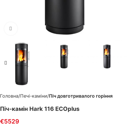
Клацніть, щоб збільшити
Головна
Печі-каміни
Піч довготривалого горіння
Піч-камін Hark 116 ECOplus
€
5529