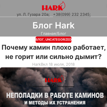
ул. Л. Гузара 20а
;
+38(099) 232 2345;
Блог Hark
Главная
Блог
БЛОГ
,
UNCATEGORIZED
Почему камин плохо работает,
не горит или сильно дымит?
Hark
Вкл 18 июля, 2018