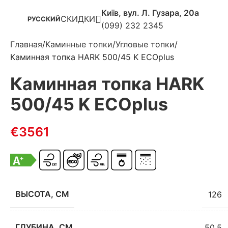
Київ, вул. Л. Гузара, 20а
СКИДКИ
РУССКИЙ
(099) 232 2345
Главная
Каминные топки
Угловые топки
Каминная топка HARK 500/45 K ECOplus
Каминная топка HARK
500/45 K ECOplus
€
3561
ВЫСОТА, СМ
126
ГЛУБИНА, СМ
50.5