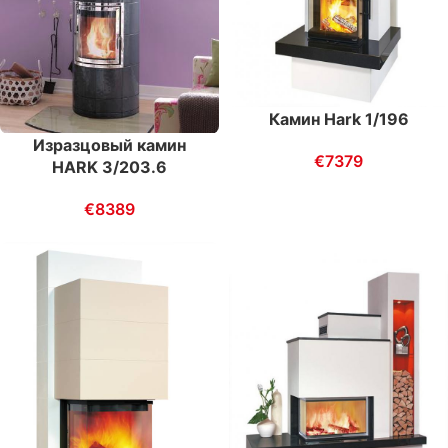
Камин Hark 1/196
Изразцовый камин
€
7379
HARK 3/203.6
€
8389