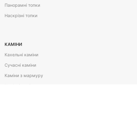
Панорамні топки
Наскрізні топки
КАМІНИ
Кахельні каміни
Сучасні каміни
Каміни з мармуру
Кам'яні каміни
Каміни зі стеатиту
ПЕЧІ HARK
Печі-каміни