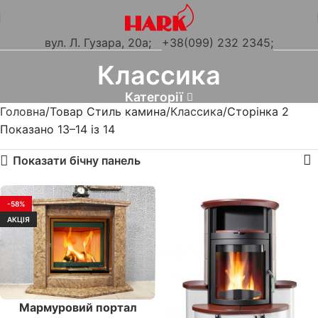
вул. Л. Гузара, 20а
;
+38(099) 232 2345;
Классика
Категорії
Головна
Товар Стиль камина
Классика
Сторінка 2
Показано 13–14 із 14
Показати бічну панель
-58%
АКЦІЯ
Мармуровий портал