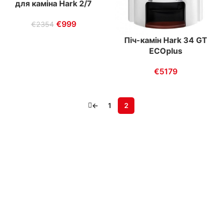
для каміна Hark 2/7
€
999
€
2354
Піч-камін Hark 34 GT
ECOplus
€
5179
←
1
2