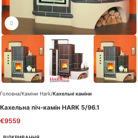
Клацніть, щоб збільшити
Головна
Каміни Hark
Кахельні каміни
Кахельна піч-камін HARK 5/96.1
€
9559
ВІДКРИВАННЯ