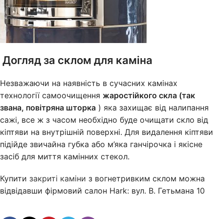
Догляд за склом для каміна
Незважаючи на наявність в сучасних камінах
технології самоочищення
жаростійкого скла (так
звана, повітряна шторка
) яка захищає від налипання
сажі, все ж з часом необхідно буде очищати скло від
кіптяви на внутрішній поверхні. Для видалення кіптяви
підійде звичайна губка або м’яка ганчірочка і якісне
засіб для миття камінних стекол.
Купити
закриті каміни
з вогнетривким склом можна
відвідавши фірмовий салон Hark: вул. В. Гетьмана 10