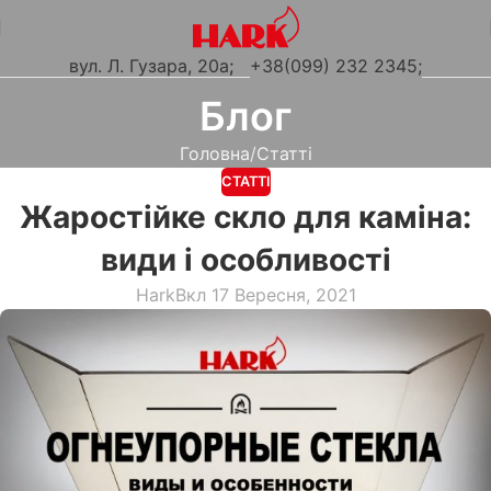
вул. Л. Гузара, 20а
;
+38(099) 232 2345;
Блог
Головна
Статті
СТАТТІ
Жаростійке скло для каміна:
види і особливості
Hark
Вкл 17 Вересня, 2021