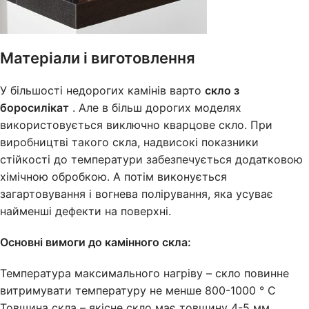
Матеріали і виготовлення
У більшості недорогих камінів варто
скло з
боросилікат
. Але в більш дорогих моделях
використовується виключно кварцове скло. При
виробництві такого скла, надвисокі показники
стійкості до температури забезпечується додатковою
хімічною обробкою. А потім виконується
загартовування і вогнева полірування, яка усуває
найменші дефекти на поверхні.
Основні вимоги до камінного скла:
Температура максимального нагріву – скло повинне
витримувати температуру не менше 800-1000 ° С
Товщина скла – якісне скло має товщину 4-5 мм.