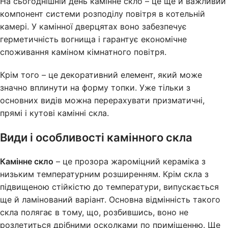
На сьогоднішній день камінне скло – це ще й важливий
компонент системи розподілу повітря в котельній
камері. У камінної дверцятах воно забезпечує
герметичність вогнища і гарантує економічне
споживання каміном кімнатного повітря.
Крім того – це декоративний елемент, який може
значно вплинути на форму топки. Уже тільки з
основних видів можна перерахувати призматичні,
прямі і кутові камінні скла.
Види і особливості камінного скла
Камінне скло
– це прозора жароміцний кераміка з
низьким температурним розширенням. Крім скла з
підвищеною стійкістю до температури, випускається
ще й ламінований варіант. Основна відмінність такого
скла полягає в тому, що, розбившись, воно не
розлетиться дрібними осколками по приміщенню. Ще