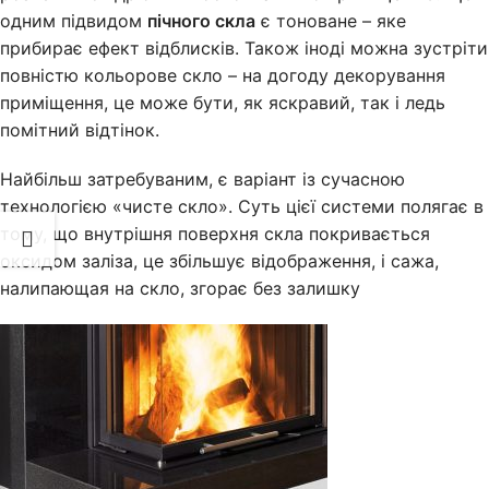
одним підвидом
пічного скла
є тоноване – яке
прибирає ефект відблисків. Також іноді можна зустріти
повністю кольорове скло – на догоду декорування
приміщення, це може бути, як яскравий, так і ледь
помітний відтінок.
Найбільш затребуваним, є варіант із сучасною
технологією «чисте скло». Суть цієї системи полягає в
тому, що внутрішня поверхня скла покривається
оксидом заліза, це збільшує відображення, і сажа,
налипающая на скло, згорає без залишку