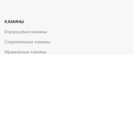
КАМИНЫ
Изразцовые камины
Современные камины
Мраморные камины
Камины из камня
Камины из стеатита
ПЕЧИ HARK
Печи-камины
Изразцовые печи
Отопительные печи