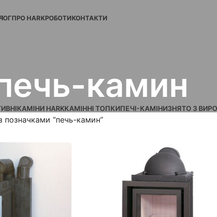
Н
ЛОГ
ПРО HARK
РОБОТИ
КОНТАКТИ
печь-камин
ИВНІ
КАМІНИ HARK
КАМІННІ ТОПКИ
ПЕЧІ-КАМІНИ
ЗНЯТО З ВИР
з позначками “печь-камин”