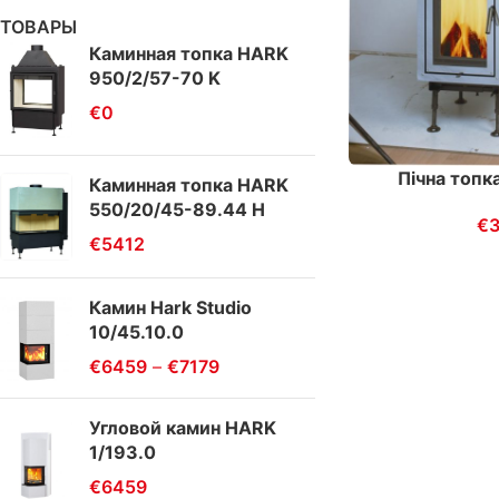
ТОВАРЫ
Каминная топка HARK
950/2/57-70 K
€
0
Пічна топк
Каминная топка HARK
550/20/45-89.44 H
€
€
5412
Камин Hark Studio
10/45.10.0
€
6459
–
€
7179
Угловой камин HARK
1/193.0
€
6459