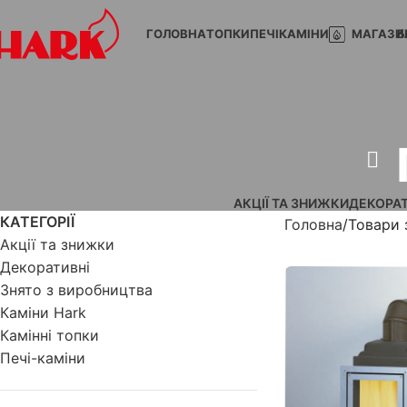
ГОЛОВНА
ТОПКИ
ПЕЧІ
КАМІНИ
МАГАЗИ
Б
АКЦІЇ ТА ЗНИЖКИ
ДЕКОРАТ
КАТЕГОРІЇ
Головна
Товари 
Акції та знижки
Декоративні
Знято з виробництва
Каміни Hark
Камінні топки
Печі-каміни