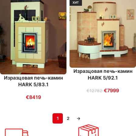
ХИТ
Изразцовая печь-камин
Изразцовая печь-камин
HARK 5/92.1
HARK 5/83.1
€
7999
€
12782
€
8419
1
2
→