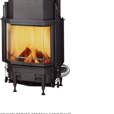
ивності палива завдяки керамічної