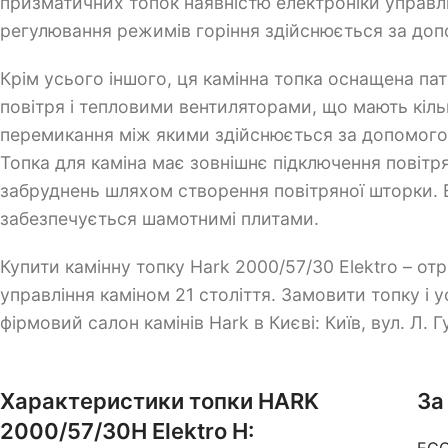
призматичних топок наявністю електроніки управлін
регулювання режимів горіння здійснюється за доп
Крім усього іншого, ця камінна топка оснащена п
повітря і тепловими вентиляторами, що мають кіль
перемикання між якими здійснюється за допомого
Топка для каміна має зовнішнє підключення повітря
забруднень шляхом створення повітряної шторки. В
забезпечується шамотнимі плитами.
Купити камінну топку Hark 2000/57/30 Elektro – от
управління каміном 21 століття. Замовити топку і
фірмовий салон камінів Hark в Києві: Київ, вул. Л. Г
Характеристики топки HARK
За
2000/57/30H Elektro H:
ECO