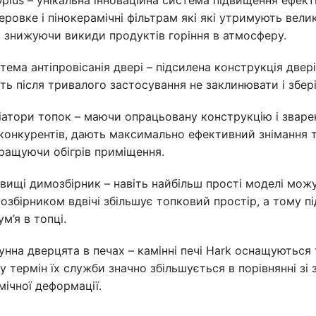
еровке і пінокерамічні фільтрам які які утримують велик
і знижуючи викиди продуктів горіння в атмосферу.
тема антіпровісанія двері – підсилена конструкція двері
іть після тривалого застосування не заклинювати і збер
іатори топок – маючи опрацьовану конструкцію і зварене
 конкурентів, дають максимально ефективний знімання т
ращуючи обігрів приміщення.
вищі димозбірник – навіть найбільш прості моделі мож
озбірником вдвічі збільшує топковий простір, а тому п
ум’я в топці.
унна дверцята в печах – камінні печі Hark оснащуються
у термін їх служби значно збільшується в порівнянні з
мічної деформації.