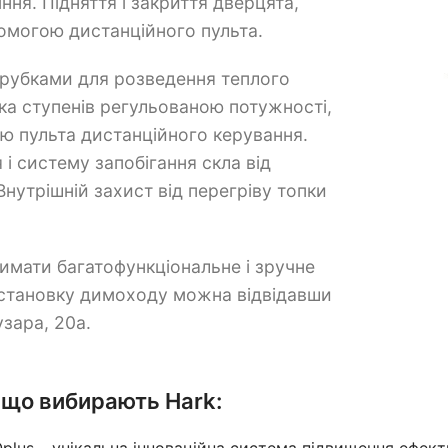
ня. Підняття і закриття дверцята,
омогою дистанційного пульта.
атрубками для розведення теплого
ка ступенів регульованою потужності,
ю пульта дистанційного керування.
 і систему запобігання скла від
нутрішній захист від перегріву топки
римати багатофункціональне і зручне
 установку димоходу можна відвідавши
узара, 20а.
 що вибирають Hark:
plus – унікальна інноваційна система підвищення ефект