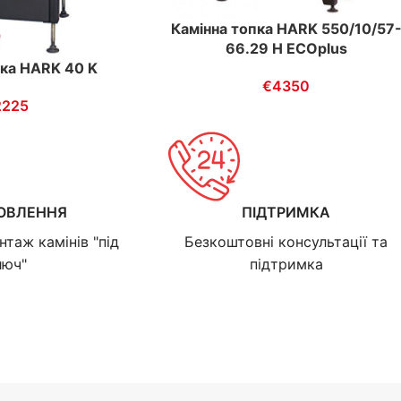
Камінна топка HARK 550/10/57
66.29 H ECOplus
пка HARK 40 K
€
4350
2225
ОВЛЕННЯ
ПІДТРИМКА
нтаж камінів "під
Безкоштовні консультації та
люч"
підтримка