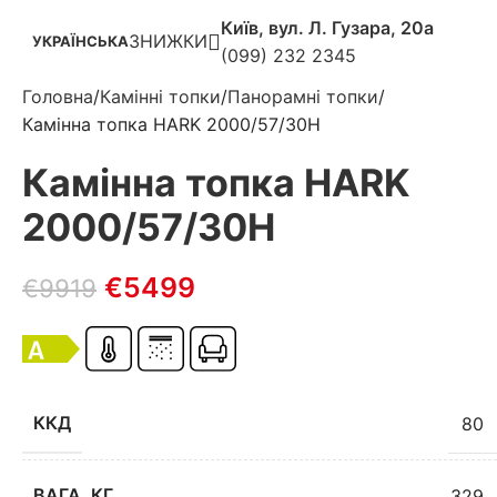
Київ, вул. Л. Гузара, 20а
ЗНИЖКИ
УКРАЇНСЬКА
(099) 232 2345
Головна
Камінні топки
Панорамні топки
Камінна топка HARK 2000/57/30H
Камінна топка HARK
2000/57/30H
€
5499
€
9919
ККД
80
ВАГА, КГ
329