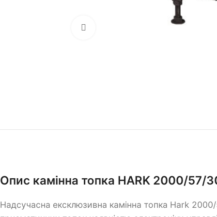
Клацніть, щоб збільшити
Опис камінна топка HARK 2000/57/30
Надсучасна ексклюзивна камінна топка Hark 2000/57