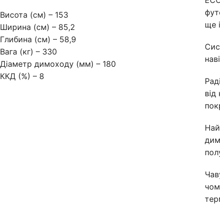
фут
Висота (см) – 153
ще 
Ширина (см) – 85,2
Глибина (см) – 58,9
Сис
Вага (кг) – 330
нав
Діаметр димоходу (мм) – 180
ККД (%) – 8
Рад
від
пок
Най
дим
пол
Чав
чом
тер