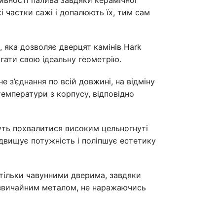
і частки сажі і допалюють їх, тим сам
, яка дозволяє дверцят камінів Hark
ігати свою ідеальну геометрію.
 з’єднання по всій довжині, на відміну
емператури з корпусу, відповідно
уть похвалитися високим цельногнуті
ідвищує потужність і поліпшує естетику
 тільки чавунними дверима, завдяки
і звичайним металом, не наражаючись